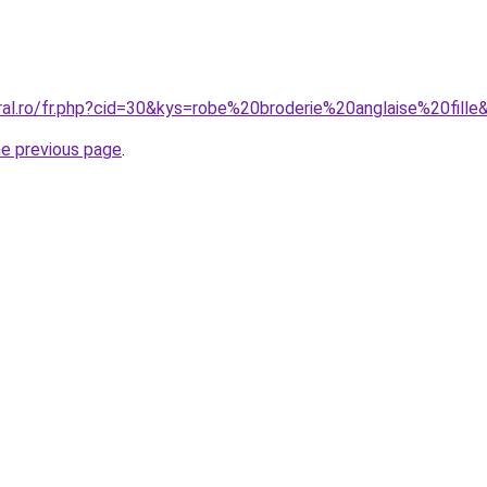
ral.ro/fr.php?cid=30&kys=robe%20broderie%20anglaise%20fille
he previous page
.