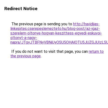
Redirect Notice
The previous page is sending you to
http://havidijas-
linkepites.cserepeslemezteto.hu/blog-post/az-igaz-
szerelem-oltonye-hogyan-keszittess-egyedi-eskuvoi-
oltonyt-a-nagy-
napra/JTgyJTBFNyVBNiUyOSU5OHAlOTU5JUZGJUIz
If you do not want to visit that page, you can
return to
the previous page
.