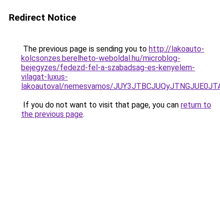
Redirect Notice
The previous page is sending you to
http://lakoauto-
kolcsonzes.berelheto-weboldal.hu/microblog-
bejegyzes/fedezd-fel-a-szabadsag-es-kenyelem-
vilagat-luxus-
lakoautoval/nemesvamos/JUY3JTBCJUQyJTNGJUE0J
If you do not want to visit that page, you can
return to
the previous page
.