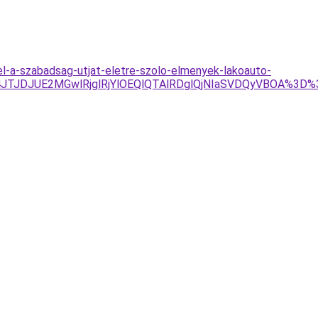
l-a-szabadsag-utjat-eletre-szolo-elmenyek-lakoauto-
U1JTg4JTJDJUE2MGwlRjglRjYlOEQlQTAlRDglQjNIaSVDQyVB