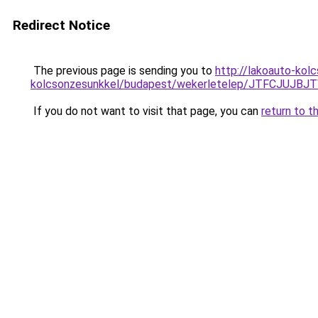
Redirect Notice
The previous page is sending you to
http://lakoauto-kol
kolcsonzesunkkel/budapest/wekerletelep/JTFCJU
If you do not want to visit that page, you can
return to t