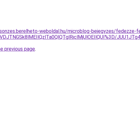
csonzes.berelheto-weboldal.hu/microblog-bejegyzes/fedezze-fe
JBJTVDJTNGSk8lMEIlQzlTa0QlQTglRjclMjUlOEIlQUI%3D/JU
he previous page
.