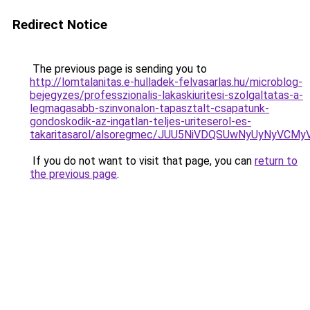
Redirect Notice
The previous page is sending you to
http://lomtalanitas.e-hulladek-felvasarlas.hu/microblog-
bejegyzes/professzionalis-lakaskiuritesi-szolgaltatas-a-
legmagasabb-szinvonalon-tapasztalt-csapatunk-
gondoskodik-az-ingatlan-teljes-uriteserol-es-
takaritasarol/alsoregmec/JUU5NiVDQSUwNyUyNyVC
If you do not want to visit that page, you can
return to
the previous page
.