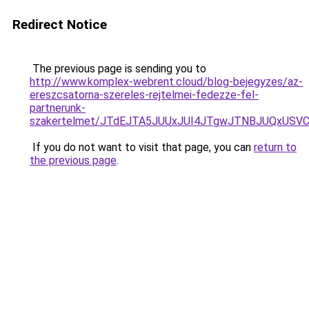
Redirect Notice
The previous page is sending you to
http://www.komplex-webrent.cloud/blog-bejegyzes/az-
ereszcsatorna-szereles-rejtelmei-fedezze-fel-
partnerunk-
szakertelmet/JTdEJTA5JUUxJUI4JTgwJTNBJUQxUSVC
If you do not want to visit that page, you can
return to
the previous page
.