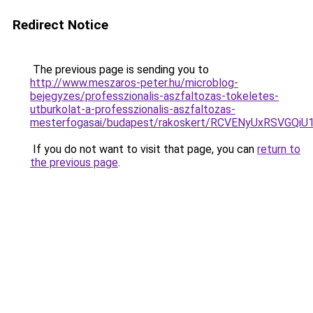
Redirect Notice
The previous page is sending you to
http://www.meszaros-peter.hu/microblog-
bejegyzes/professzionalis-aszfaltozas-tokeletes-
utburkolat-a-professzionalis-aszfaltozas-
mesterfogasai/budapest/rakoskert/RCVENyUxRSV
If you do not want to visit that page, you can
return to
the previous page
.