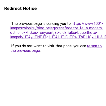
Redirect Notice
The previous page is sending you to
https://www.1001-
lampaszalon.hu/blog-bejegyzes/fedezze-fel-a-modern-
otthonok-titkos-fenypontjat-oldalfalba-beepitheto-
lampak/JTAyJTNEJTg1JTA1JTlEJTExJThFJUQxJUU3J
If you do not want to visit that page, you can
return to
the previous page
.