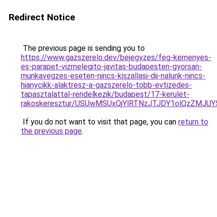
Redirect Notice
The previous page is sending you to
https://www.gazszerelo.dev/bejegyzes/feg-kemenyes-
es-parapet-vizmelegito-javitas-budapesten-gyorsan-
munkavegzes-eseten-nincs-kiszallasi-dij-nalunk-nincs-
hianycikk-alaktresz-a-gazszerelo-tobb-evtizedes-
tapasztalattal-rendelkezik/budapest/17-kerulet-
rakoskeresztur/USUwMSUxQjYlRTNzJTJDY1olQzZM
If you do not want to visit that page, you can
return to
the previous page
.