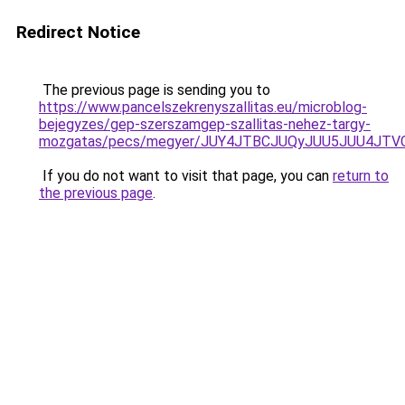
Redirect Notice
The previous page is sending you to
https://www.pancelszekrenyszallitas.eu/microblog-
bejegyzes/gep-szerszamgep-szallitas-nehez-targy-
mozgatas/pecs/megyer/JUY4JTBCJUQyJUU5JUU4JT
If you do not want to visit that page, you can
return to
the previous page
.